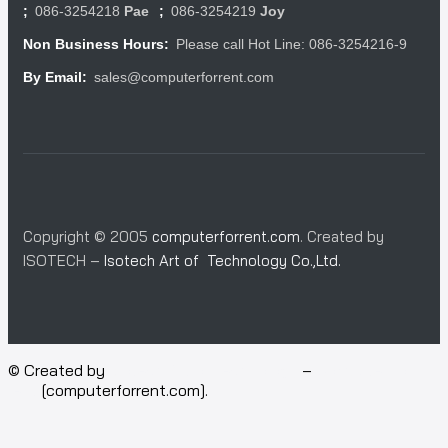
086-3254218
Pae
086-3254219
Joy
;
;
Please call Hot Line: 086-3254216-9
Non Business Hours:
sales@computerforrent.com
By Email:
Copyright © 2005
computerforrent.com
. Created by
ISOTECH –
Isotech Art of Technology Co.,Ltd.
© Created by
Isotech Art of Technology
–
Computer for
rent
[computerforrent.com].