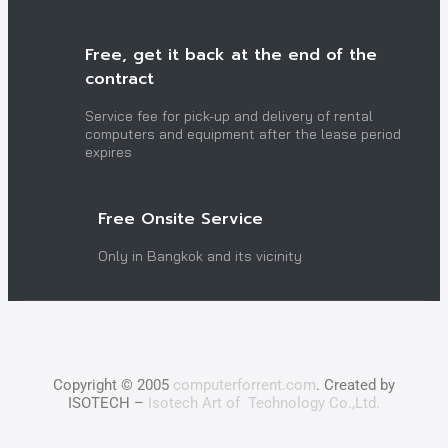
Free, get it back at the end of the
contract
Service fee for pick-up and delivery of rental
computers and equipment after the lease period
expires
Free Onsite Service
Only in Bangkok and its vicinity
Copyright © 2005
computerforrent.com
. Created by
ISOTECH –
Isotech Art of Technology Co.,Ltd.