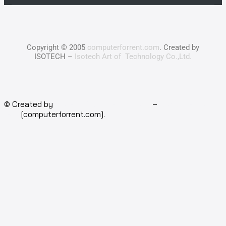
Copyright © 2005
computerforrent.com
. Created by
ISOTECH –
Isotech Art of Technology Co.,Ltd.
© Created by
Isotech Art of Technology
–
Computer for
rent
[computerforrent.com].