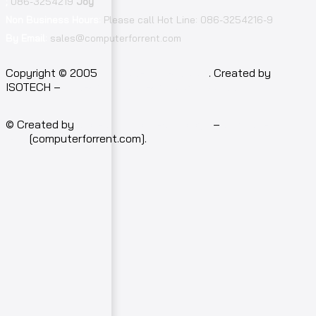
;
086-3254219
Joy
Non Business Hours:
Please call Hot Line: 086-3254216-9
By Email:
sales@computerforrent.com
Copyright © 2005
computerforrent.com
. Created by
ISOTECH –
Isotech Art of Technology Co.,Ltd.
© Created by
Isotech Art of Technology
–
Computer for
rent
[computerforrent.com].