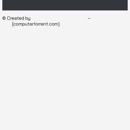
© Created by
Isotech Art of Technology
–
Computer for
rent
[computerforrent.com].