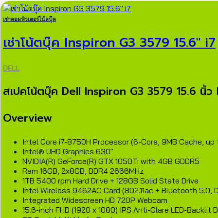
เช่าคอมพิวเตอร์โน้ตบุ๊ค
เช่าโน้ตบุ๊ค Inspiron G3 3579 15.6″ i7
DELL
สเปคโน้ตบุ๊ค Dell Inspiron G3 3579 15.6 นิ้
Overview
Intel Core i7-8750H Processor (6-Core, 9MB Cache, up 
Intel® UHD Graphics 630"
NVIDIA(R) GeForce(R) GTX 1050Ti with 4GB GDDR5
Ram 16GB, 2x8GB, DDR4 2666MHz
1TB 5400 rpm Hard Drive + 128GB Solid State Drive
Intel Wireless 9462AC Card (802.11ac + Bluetooth 5.0,
Integrated Widescreen HD 720P Webcam
15.6-inch FHD (1920 x 1080) IPS Anti-Glare LED-Backlit D