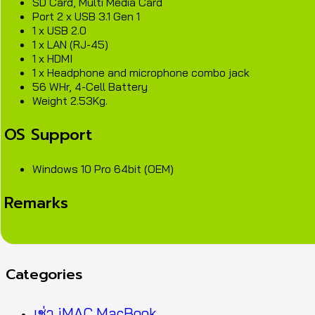
SD Card, Multi Media Card
Port 2 x USB 3.1 Gen 1
1 x USB 2.0
1 x LAN (RJ-45)
1 x HDMI
1 x Headphone and microphone combo jack
56 WHr, 4-Cell Battery
Weight 2.53Kg.
OS Support
Windows 10 Pro 64bit (OEM)
Remarks
Categories
เช่า iMAC MacBook