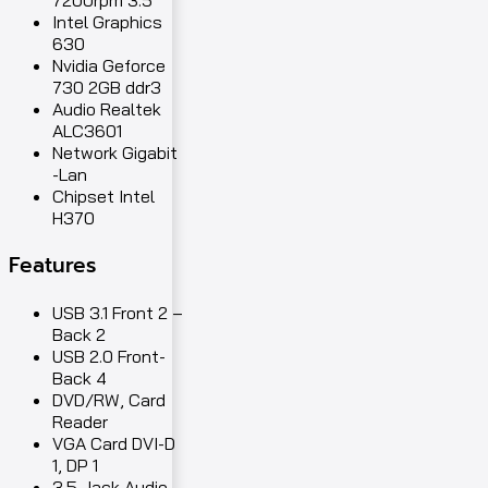
Intel Graphics
630
Nvidia Geforce
730 2GB ddr3
Audio Realtek
ALC3601
Network Gigabit
-Lan
Chipset Intel
H370
Features
USB 3.1 Front 2 –
Back 2
USB 2.0 Front-
Back 4
DVD/RW, Card
Reader
VGA Card DVI-D
1, DP 1
3.5 Jack Audio