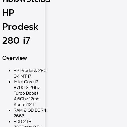
HP
Prodesk
280 i7
Overview
HP Prodesk 280
G4 MT i7
Intel Core i7
8700 3.2Ghz
Turbo Boost
4.6Ghz 12mb
6core/12T
RAM 8 GB DDR4
2666
HDD 2TB
7200rpm 3.5″