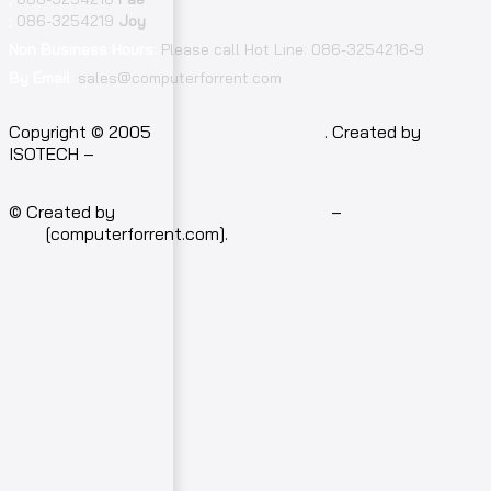
;
086-3254219
Joy
Non Business Hours:
Please call Hot Line: 086-3254216-9
By Email:
sales@computerforrent.com
Copyright © 2005
computerforrent.com
. Created by
ISOTECH –
Isotech Art of Technology Co.,Ltd.
© Created by
Isotech Art of Technology
–
Computer for
rent
[computerforrent.com].