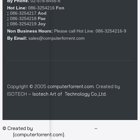
By Phone:
02-578-8455-8
Hot Line:
086-3254216
Fon
;
086-3254217
Aod
;
086-3254218
Pae
;
086-3254219
Joy
Non Business Hours:
Please call Hot Line: 086-3254216-9
By Email:
sales@computerforrent.com
Copyright © 2005
computerforrent.com
. Created by
ISOTECH –
Isotech Art of Technology Co.,Ltd.
© Created by
Isotech Art of Technology
–
Computer for
rent
[computerforrent.com].