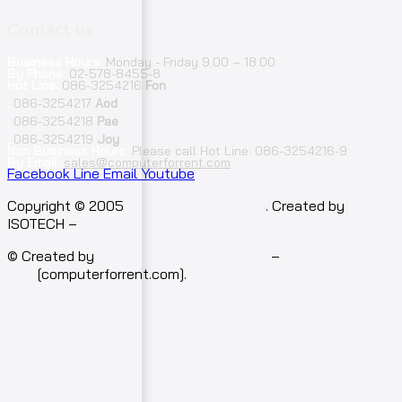
Contact us
Business Hours:
Monday - Friday 9.00 – 18.00
By Phone:
02-578-8455-8
Hot Line:
086-3254216
Fon
;
086-3254217
Aod
;
086-3254218
Pae
;
086-3254219
Joy
Non Business Hours:
Please call Hot Line: 086-3254216-9
By Email:
sales@computerforrent.com
Facebook
Line
Email
Youtube
Copyright © 2005
computerforrent.com
. Created by
ISOTECH –
Isotech Art of Technology Co.,Ltd.
© Created by
Isotech Art of Technology
–
Computer for
rent
[computerforrent.com].