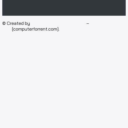
© Created by
Isotech Art of Technology
–
Computer for
rent
[computerforrent.com].