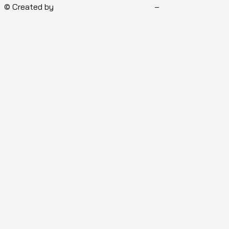
© Created by
Isotech Art of Technology
–
Computer for rent