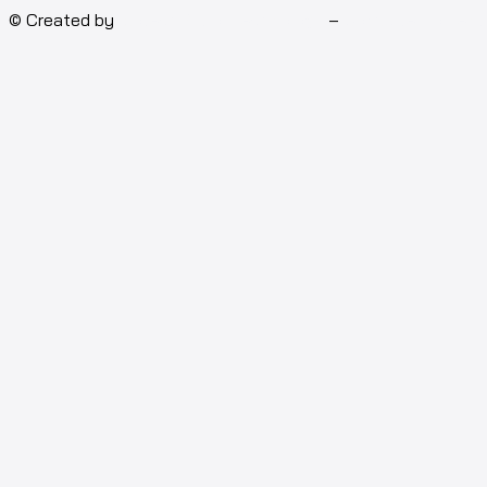
© Created by
Isotech Art of Technology
–
Computer for rent