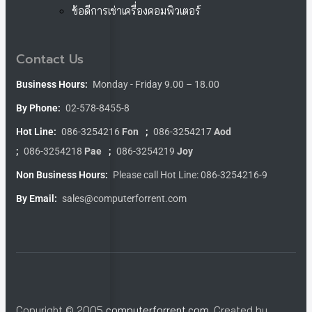
ข้อดีการเช่าเครื่องคอมพิวเตอร์
Contact Us
Business Hours:
Monday - Friday 9.00 – 18.00
By Phone:
02-578-8455-8
Hot Line:
086-3254216
Fon
;
086-3254217
Aod
;
086-3254218
Pae
;
086-3254219
Joy
Non Business Hours:
Please call Hot Line: 086-3254216-9
By Email:
sales@computerforrent.com
Copyright © 2005
computerforrent.com
. Created by