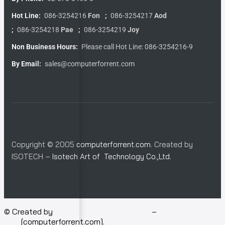
Hot Line:
086-3254216
Fon
;
086-3254217
Aod
;
086-3254218
Pae
;
086-3254219
Joy
Non Business Hours:
Please call Hot Line: 086-3254216-9
By Email:
sales@computerforrent.com
Copyright © 2005
computerforrent.com
. Created by
ISOTECH –
Isotech Art of Technology Co.,Ltd.
© Created by
Isotech Art of Technology
–
Computer for
rent
[computerforrent.com].