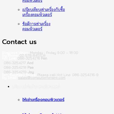
คอมพิวเตอร์
เปรียบเทียบเช่าเครื่องกับซื้อ
เครื่องคอมพิวเตอร์
ข้อดีการเช่าเครื่อง
คอมพิวเตอร์
Contact us
Business Hours:
Monday - Friday 9.00 – 18.00
By Phone:
02-578-8455-8
Hot Line:
086-3254216
Fon
;
086-3254217
Aod
;
086-3254218
Pae
;
086-3254219
Joy
Non Business Hours:
Please call Hot Line: 086-3254216-9
By Email:
sales@computerforrent.com
Facebook
Line
Email
Youtube
บริการให้เช่าคอมพิวเตอร์
ให้เช่าเครื่องคอมพิวเตอร์