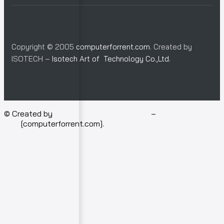
Copyright © 2005
computerforrent.com
. Created by
ISOTECH –
Isotech Art of Technology Co.,Ltd.
© Created by
Isotech Art of Technology
–
Computer for
rent
[computerforrent.com].