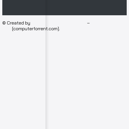
© Created by
Isotech Art of Technology
–
Computer for
rent
[computerforrent.com].