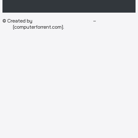
© Created by
Isotech Art of Technology
–
Computer for
rent
[computerforrent.com].