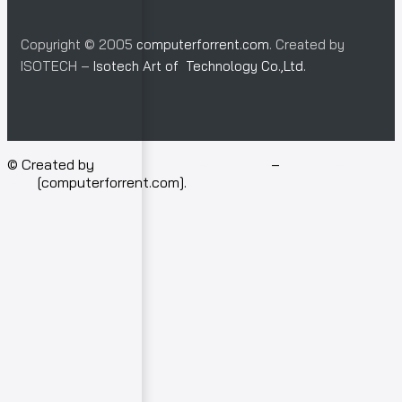
Copyright © 2005
computerforrent.com
. Created by
ISOTECH –
Isotech Art of Technology Co.,Ltd.
© Created by
Isotech Art of Technology
–
Computer for
rent
[computerforrent.com].