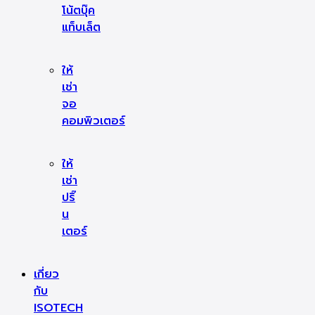
โน้ตบุ๊ค
แท็บเล็ต
ให้
เช่า
จอ
คอมพิวเตอร์
ให้
เช่า
ปริ๊
น
เตอร์
เกี่ยว
กับ
ISOTECH