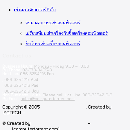
เช่าคอมพิวเตอร์ดีมั๊ย
ถาม-ตอบ การเช่าคอมพิวเตอร์
เปรียบเทียบเช่าเครื่องกับซื้อเครื่องคอมพิวเตอร์
ข้อดีการเช่าเครื่องคอมพิวเตอร์
Contact us
Business Hours:
Monday - Friday 9.00 – 18.00
By Phone:
02-578-8455-8
Hot Line:
086-3254216
Fon
;
086-3254217
Aod
;
086-3254218
Pae
;
086-3254219
Joy
Non Business Hours:
Please call Hot Line: 086-3254216-9
By Email:
sales@computerforrent.com
Facebook
Line
Email
Youtube
Copyright © 2005
computerforrent.com
. Created by
ISOTECH –
Isotech Art of Technology Co.,Ltd.
© Created by
Isotech Art of Technology
–
Computer for
rent
[computerforrent.com].