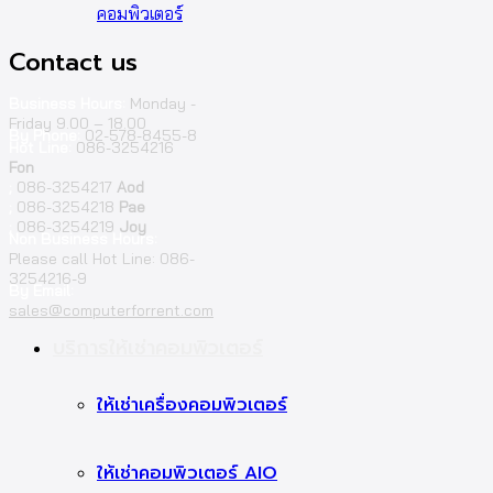
คอมพิวเตอร์
Contact us
Business Hours:
Monday -
Friday 9.00 – 18.00
By Phone:
02-578-8455-8
Hot Line:
086-3254216
Fon
;
086-3254217
Aod
;
086-3254218
Pae
;
086-3254219
Joy
Non Business Hours:
Please call Hot Line: 086-
3254216-9
By Email:
sales@computerforrent.com
Facebook
Line
Email
Youtube
บริการให้เช่าคอมพิวเตอร์
ให้เช่าเครื่องคอมพิวเตอร์
ให้เช่าคอมพิวเตอร์ AIO