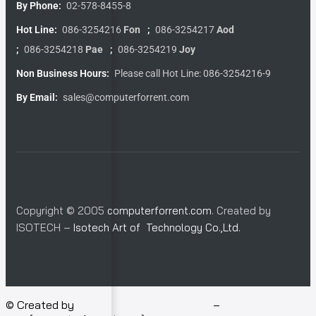
By Phone:
02-578-8455-8
Hot Line:
086-3254216
Fon
;
086-3254217
Aod
;
086-3254218
Pae
;
086-3254219
Joy
Non Business Hours:
Please call Hot Line: 086-3254216-9
By Email:
sales@computerforrent.com
Copyright © 2005
computerforrent.com
. Created by
ISOTECH –
Isotech Art of Technology Co.,Ltd.
© Created by
Isotech Art of Technology
–
Computer for