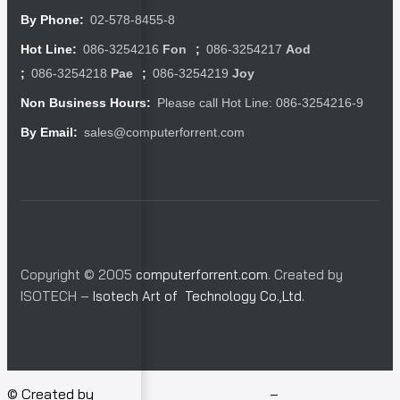
02-578-8455-8
By Phone:
086-3254216
Fon
086-3254217
Aod
Hot Line:
;
086-3254218
Pae
086-3254219
Joy
;
;
Please call Hot Line: 086-3254216-9
Non Business Hours:
sales@computerforrent.com
By Email:
Copyright © 2005
computerforrent.com
. Created by
ISOTECH –
Isotech Art of Technology Co.,Ltd.
© Created by
Isotech Art of Technology
–
Computer for