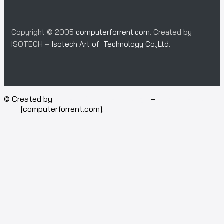
Copyright © 2005
computerforrent.com
. Created by
ISOTECH –
Isotech Art of Technology Co.,Ltd.
© Created by
Isotech Art of Technology
–
Computer for
rent
[computerforrent.com].