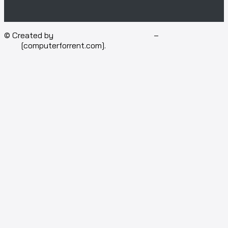
© Created by
Isotech Art of Technology
–
Computer for
rent
[computerforrent.com].