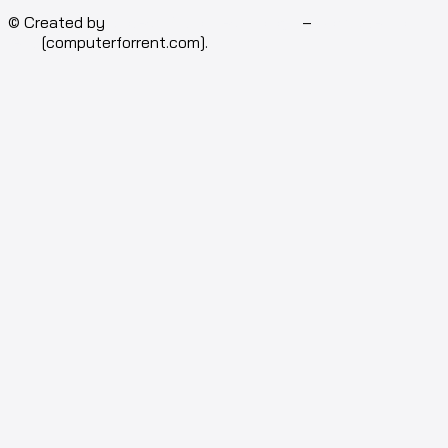
© Created by
Isotech Art of Technology
–
Computer for
rent
[computerforrent.com].