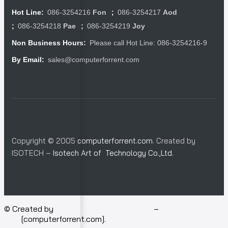
086-3254216
Fon
086-3254217
Aod
Hot Line:
;
086-3254218
Pae
086-3254219
Joy
;
;
Please call Hot Line: 086-3254216-9
Non Business Hours:
sales@computerforrent.com
By Email:
Copyright © 2005
computerforrent.com
. Created by
ISOTECH –
Isotech Art of Technology Co.,Ltd.
© Created by
Isotech Art of Technology
–
Computer for
rent
[computerforrent.com].