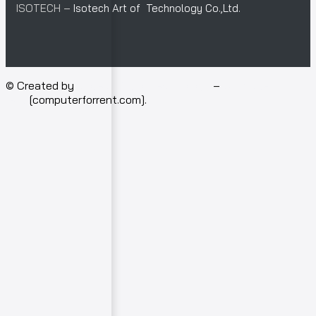
ISOTECH –
Isotech Art of Technology Co.,Ltd.
© Created by
Isotech Art of Technology
–
Computer for
rent
[computerforrent.com].