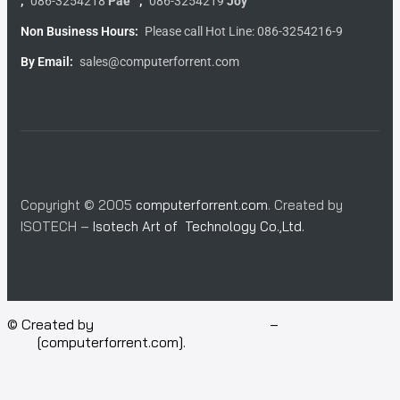
;
086-3254218
Pae
;
086-3254219
Joy
Non Business Hours:
Please call Hot Line: 086-3254216-9
By Email:
sales@computerforrent.com
Copyright © 2005
computerforrent.com
. Created by
ISOTECH –
Isotech Art of Technology Co.,Ltd.
© Created by
Isotech Art of Technology
–
Computer for
rent
[computerforrent.com].