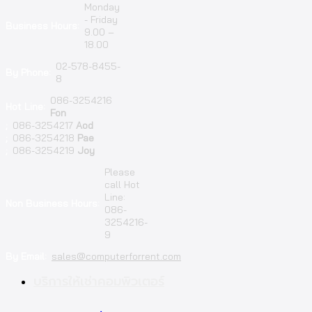
Monday
- Friday
Business Hours:
9.00 –
18.00
02-578-8455-
By Phone:
8
086-3254216
Hot Line:
Fon
;
086-3254217
Aod
;
086-3254218
Pae
;
086-3254219
Joy
Please
call Hot
Line:
Non Business Hours:
086-
3254216-
9
By Email:
sales@computerforrent.com
Facebook
Line
Email
Youtube
บริการให้เช่าคอมพิวเตอร์