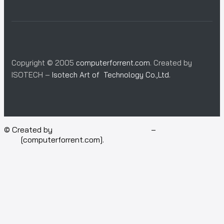
Copyright © 2005
computerforrent.com
. Created by
ISOTECH –
Isotech Art of Technology Co.,Ltd.
© Created by
Isotech Art of Technology
–
Computer for
rent
[computerforrent.com].