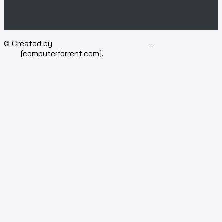
© Created by
Isotech Art of Technology
–
Computer for
rent
[computerforrent.com].