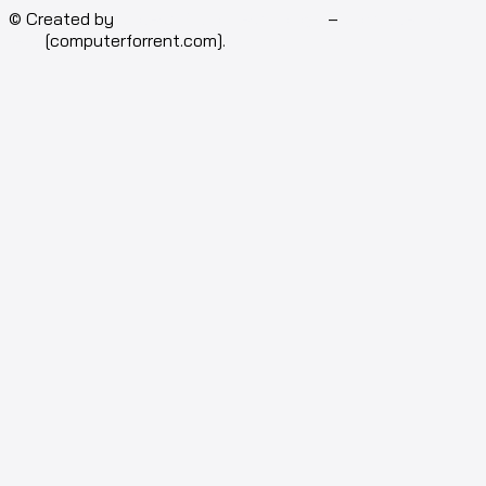
© Created by
Isotech Art of Technology
–
Computer for
rent
[computerforrent.com].