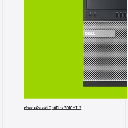
เช่าคอมพิวเตอร์ OptiPlex 7010MT-i7