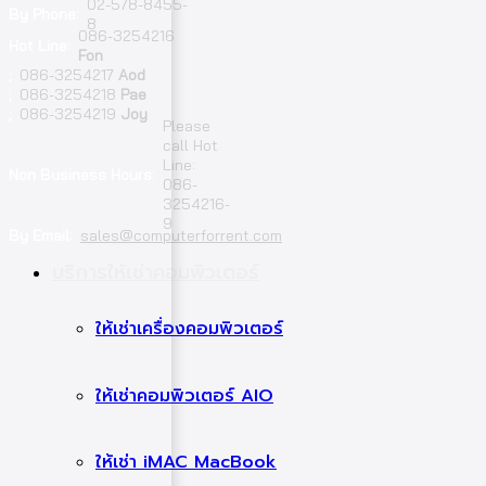
02-578-8455-
By Phone:
8
086-3254216
Hot Line:
Fon
;
086-3254217
Aod
;
086-3254218
Pae
;
086-3254219
Joy
Please
call Hot
Line:
Non Business Hours:
086-
3254216-
9
By Email:
sales@computerforrent.com
Facebook
Line
Email
Youtube
บริการให้เช่าคอมพิวเตอร์
ให้เช่าเครื่องคอมพิวเตอร์
ให้เช่าคอมพิวเตอร์ AIO
ให้เช่า iMAC MacBook