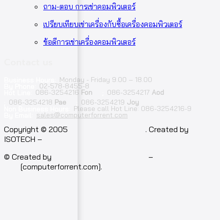
ถาม-ตอบ การเช่าคอมพิวเตอร์
เปรียบเทียบเช่าเครื่องกับซื้อเครื่องคอมพิวเตอร์
ข้อดีการเช่าเครื่องคอมพิวเตอร์
Contact us
Monday - Friday 9.00 – 18.00
Business Hours:
02-578-8455-8
By Phone:
086-3254216
Fon
086-3254217
Aod
Hot Line:
;
086-3254218
Pae
086-3254219
Joy
;
;
Please call Hot Line: 086-3254216-9
Non Business Hours:
sales@computerforrent.com
By Email:
Facebook
Line
Email
Youtube
Copyright © 2005
computerforrent.com
. Created by
ISOTECH –
Isotech Art of Technology Co.,Ltd.
© Created by
Isotech Art of Technology
–
Computer for
rent
[computerforrent.com].