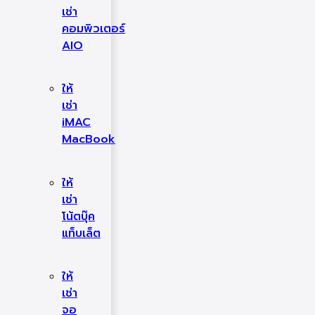
เช่า
คอมพิวเตอร์
AIO
ให้
เช่า
iMAC
MacBook
ให้
เช่า
โน้ตบุ๊ค
แท็บเล็ต
ให้
เช่า
จอ