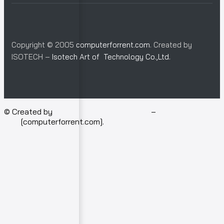
Copyright © 2005
computerforrent.com
. Created by
ISOTECH –
Isotech Art of Technology Co.,Ltd.
© Created by
Isotech Art of Technology
–
Computer for
rent
[computerforrent.com].