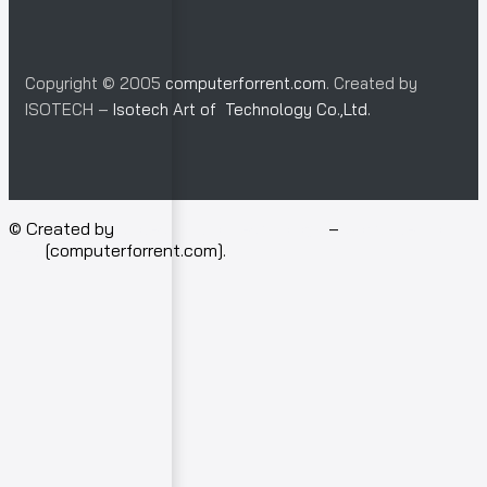
Copyright © 2005
computerforrent.com
. Created by
ISOTECH –
Isotech Art of Technology Co.,Ltd.
© Created by
Isotech Art of Technology
–
Computer for
rent
[computerforrent.com].