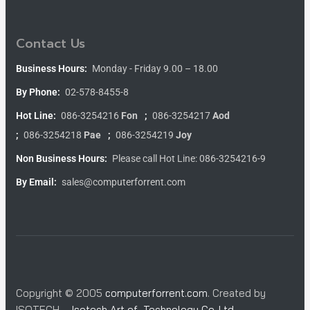
Contact Us
Business Hours:
Monday - Friday 9.00 – 18.00
By Phone:
02-578-8455-8
Hot Line:
086-3254216
Fon
;
086-3254217
Aod
;
086-3254218
Pae
;
086-3254219
Joy
Non Business Hours:
Please call Hot Line: 086-3254216-9
By Email:
sales@computerforrent.com
Copyright © 2005
computerforrent.com
. Created by
ISOTECH –
Isotech Art of Technology Co.,Ltd.