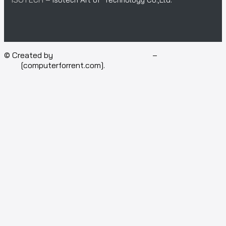
© Created by
Isotech Art of Technology
–
Computer for
rent
[computerforrent.com].