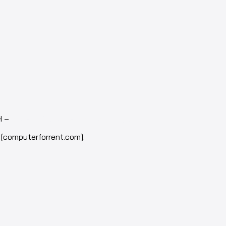
H –
Isotech Art of Technology Co.,Ltd.
[computerforrent.com].