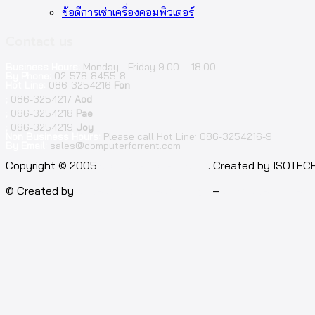
ข้อดีการเช่าเครื่องคอมพิวเตอร์
Contact us
Business Hours:
Monday - Friday 9.00 – 18.00
By Phone:
02-578-8455-8
Hot Line:
086-3254216
Fon
;
086-3254217
Aod
;
086-3254218
Pae
;
086-3254219
Joy
Non Business Hours:
Please call Hot Line: 086-3254216-9
By Email:
sales@computerforrent.com
Facebook
Line
Email
Youtube
Copyright © 2005
computerforrent.com
. Created by ISOTEC
© Created by
Isotech Art of Technology
–
Computer for rent