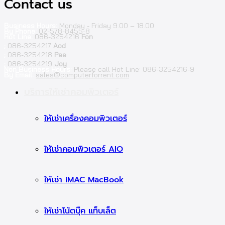
Contact us
Business Hours:
Monday - Friday 9.00 – 18.00
By Phone:
02-578-8455-8
Hot Line:
086-3254216
Fon
;
086-3254217
Aod
;
086-3254218
Pae
;
086-3254219
Joy
Non Business Hours:
Please call Hot Line: 086-3254216-9
By Email:
sales@computerforrent.com
Facebook
Line
Email
Youtube
บริการให้เช่าคอมพิวเตอร์
ให้เช่าเครื่องคอมพิวเตอร์
ให้เช่าคอมพิวเตอร์ AIO
ให้เช่า iMAC MacBook
ให้เช่าโน้ตบุ๊ค แท็บเล็ต