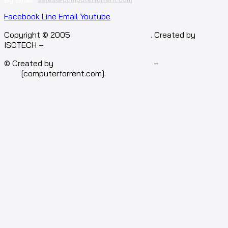
Facebook
Line
Email
Youtube
Copyright © 2005
computerforrent.com
. Created by
ISOTECH –
Isotech Art of Technology Co.,Ltd.
© Created by
Isotech Art of Technology
–
Computer for
rent
[computerforrent.com].