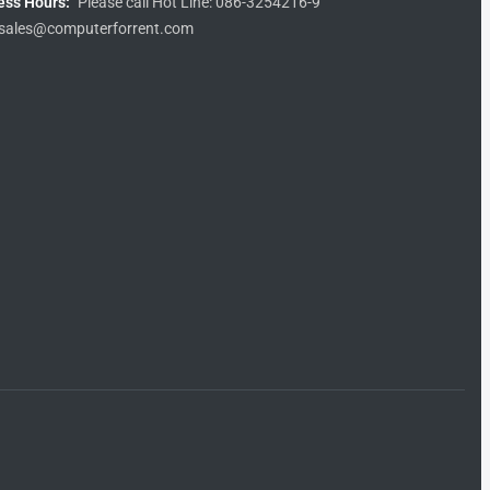
ess Hours:
Please call Hot Line: 086-3254216-9
sales@computerforrent.com