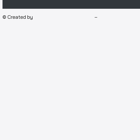
© Created by
Isotech Art of Technology
–
Computer for rent