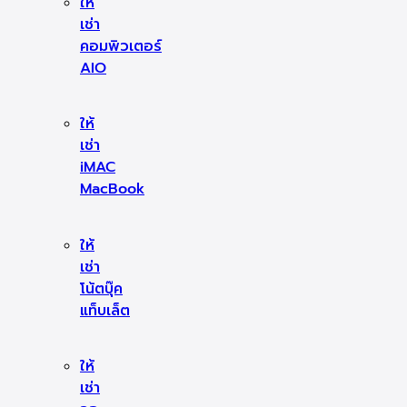
ให้
เช่า
คอมพิวเตอร์
AIO
ให้
เช่า
iMAC
MacBook
ให้
เช่า
โน้ตบุ๊ค
แท็บเล็ต
ให้
เช่า