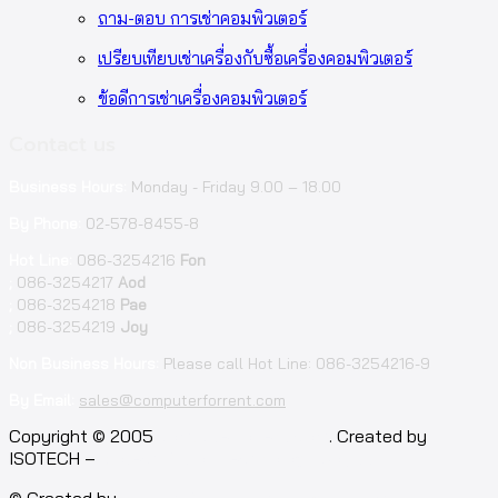
ถาม-ตอบ การเช่าคอมพิวเตอร์
เปรียบเทียบเช่าเครื่องกับซื้อเครื่องคอมพิวเตอร์
ข้อดีการเช่าเครื่องคอมพิวเตอร์
Contact us
Business Hours:
Monday - Friday 9.00 – 18.00
By Phone:
02-578-8455-8
Hot Line:
086-3254216
Fon
;
086-3254217
Aod
;
086-3254218
Pae
;
086-3254219
Joy
Non Business Hours:
Please call Hot Line: 086-3254216-9
By Email:
sales@computerforrent.com
Facebook
Line
Email
Youtube
Copyright © 2005
computerforrent.com
. Created by
ISOTECH –
Isotech Art of Technology Co.,Ltd.