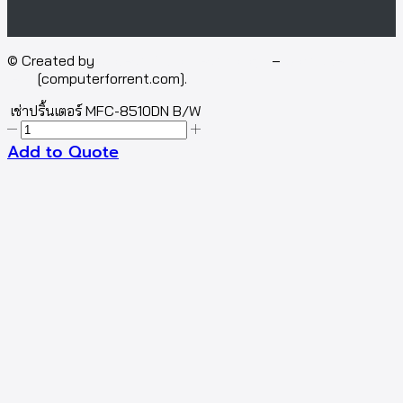
© Created by
Isotech Art of Technology
–
Computer for
rent
[computerforrent.com].
เช่าปริ้นเตอร์ MFC-8510DN B/W
Add to Quote