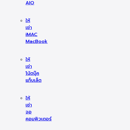
AIO
ให้
เช่า
iMAC
MacBook
ให้
เช่า
โน้ตบุ๊ค
แท็บเล็ต
ให้
เช่า
จอ
คอมพิวเตอร์