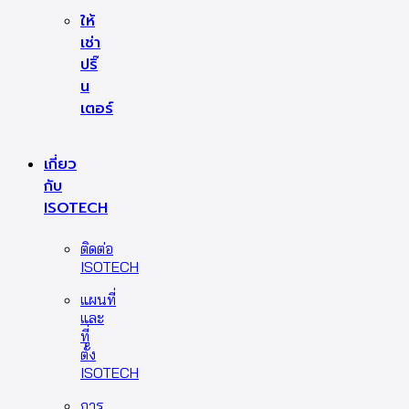
ให้
เช่า
ปริ๊
น
เตอร์
เกี่ยว
กับ
ISOTECH
ติดต่อ
ISOTECH
แผนที่
และ
ที่
ตั้ง
ISOTECH
การ