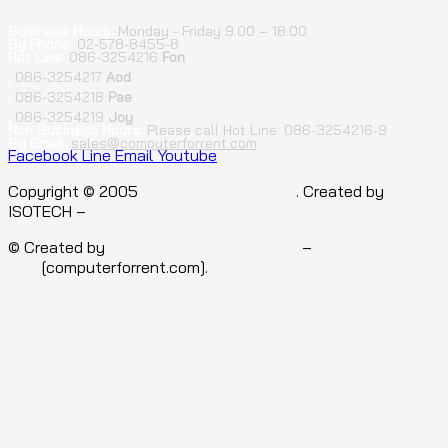
Business Hours:
Monday - Friday 9.00 – 18.00
By Phone:
02-578-8455-8
Hot Line:
086-3254216
Fon
;
086-3254217
Aod
;
086-3254218
Pae
;
086-3254219
Joy
Non Business Hours:
Please call Hot Line: 086-3254216-9
By Email:
sales@computerforrent.com
Facebook
Line
Email
Youtube
Copyright © 2005
computerforrent.com
. Created by
ISOTECH –
Isotech Art of Technology Co.,Ltd.
© Created by
Isotech Art of Technology
–
Computer for
rent
[computerforrent.com].