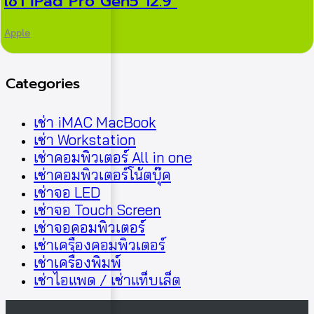
เช่า iPad Pro Gen5 12.9″
Apple
Categories
เช่า iMAC MacBook
เช่า Workstation
เช่าคอมพิวเตอร์ All in one
เช่าคอมพิวเตอร์โน้ตบุ๊ค
เช่าจอ LED
เช่าจอ Touch Screen
เช่าจอคอมพิวเตอร์
เช่าเครื่องคอมพิวเตอร์
เช่าเครื่องพิมพ์
เช่าไอแพด / เช่าแท็บเล็ต