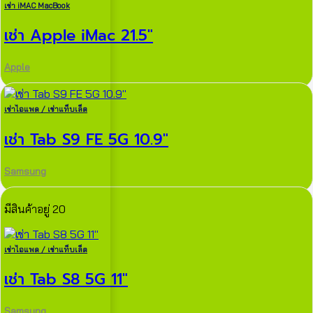
เช่า iMAC MacBook
เช่า Apple iMac 21.5″
Apple
เช่าไอแพด / เช่าแท็บเล็ต
เช่า Tab S9 FE 5G 10.9″
Samsung
มีสินค้าอยู่ 20
เช่าไอแพด / เช่าแท็บเล็ต
เช่า Tab S8 5G 11″
Samsung