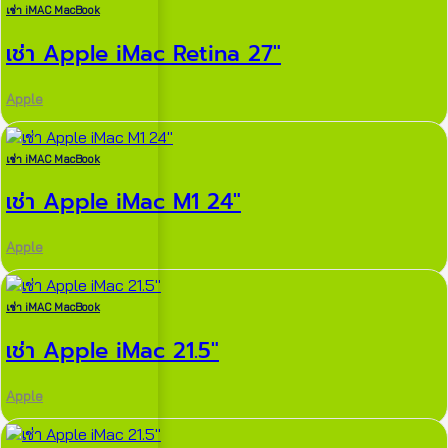
เช่า iMAC MacBook
เช่า Apple iMac Retina 27″
Apple
เช่า iMAC MacBook
เช่า Apple iMac M1 24″
Apple
เช่า iMAC MacBook
เช่า Apple iMac 21.5″
Apple