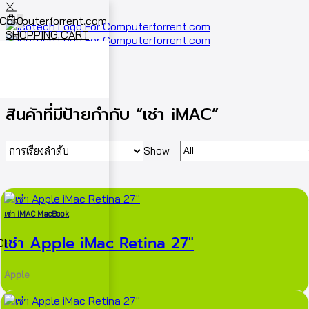
0
SHOPPING CART
Cart
0
หน้าหลัก
Shop
สินค้าที่มีป้ายกำกับ “เช่า iMAC”
Show
เช่า iMAC MacBook
เช่า Apple iMac Retina 27″
ECH
Apple