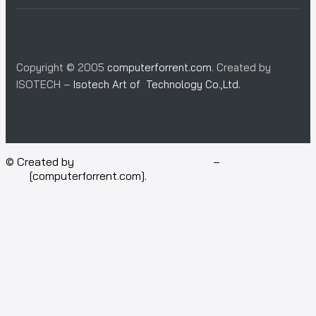
Copyright © 2005
computerforrent.com
. Created by
ISOTECH –
Isotech Art of Technology Co.,Ltd.
© Created by
Isotech Art of Technology
–
Computer for
rent
[computerforrent.com].