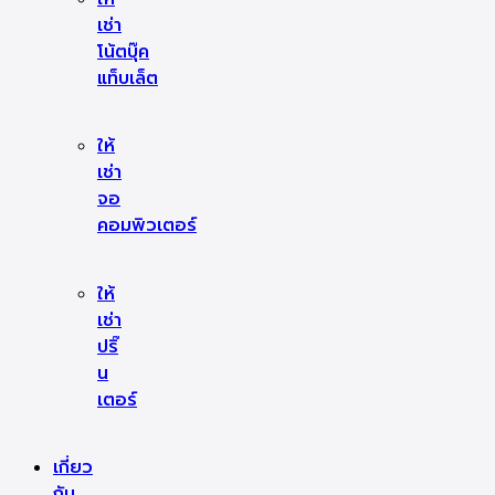
เช่า
โน้ตบุ๊ค
แท็บเล็ต
ให้
เช่า
จอ
คอมพิวเตอร์
ให้
เช่า
ปริ๊
น
เตอร์
เกี่ยว
กับ