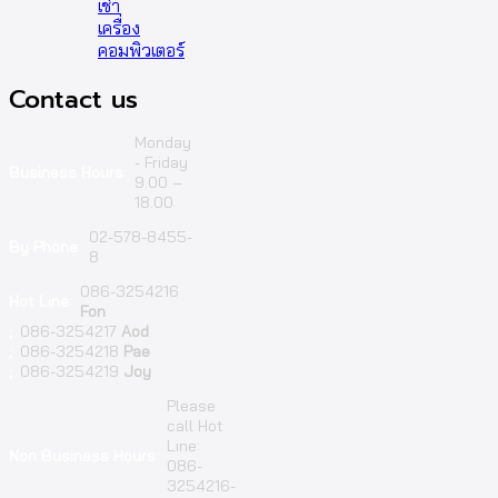
เช่า
เครื่อง
คอมพิวเตอร์
Contact us
Monday
- Friday
Business Hours:
9.00 –
18.00
02-578-8455-
By Phone:
8
086-3254216
Hot Line:
Fon
;
086-3254217
Aod
;
086-3254218
Pae
;
086-3254219
Joy
Please
call Hot
Line:
Non Business Hours:
086-
3254216-