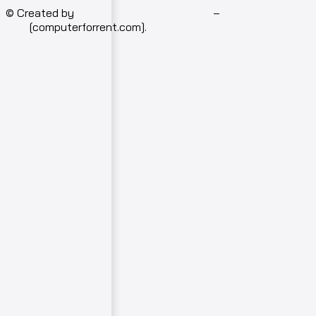
© Created by
Isotech Art of Technology
–
Computer for
rent
[computerforrent.com].