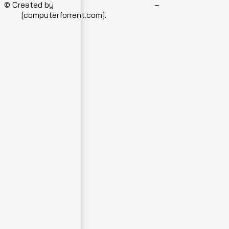
© Created by
Isotech Art of Technology
–
Computer for
rent
[computerforrent.com].