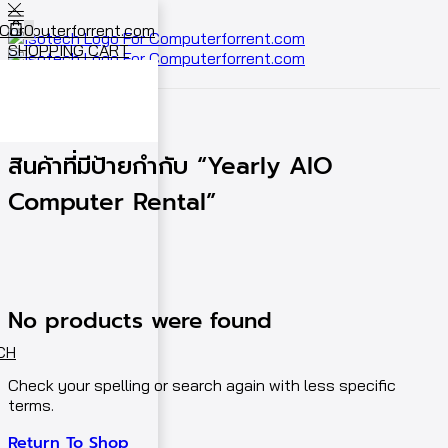
0
SHOPPING CART
Cart
0
หน้าหลัก
Shop
สินค้าที่มีป้ายกำกับ “Yearly AIO
Computer Rental”
No products were found
ECH
Check your spelling or search again with less specific
terms.
Return To Shop