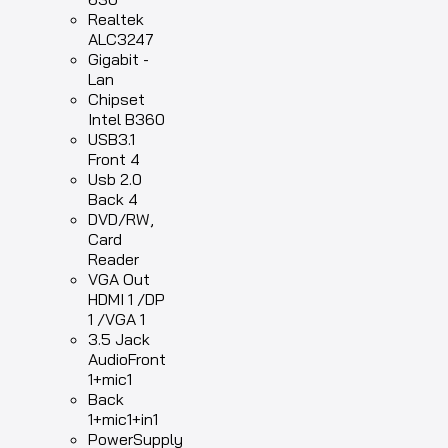
Realtek
ALC3247
Gigabit -
Lan
Chipset
Intel B360
USB3.1
Front 4
Usb 2.0
Back 4
DVD/RW,
Card
Reader
VGA Out
HDMI 1 /DP
1 /VGA 1
3.5 Jack
AudioFront
1+mic1
Back
1+mic1+in1
PowerSupply