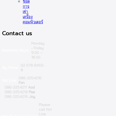
ข้อดี
การ
เช่า
เครื่อง
คอมพิวเตอร์
Contact us
Monday
- Friday
Business Hours:
9.00 –
18.00
02-578-8455-
By Phone:
8
086-3254216
Hot Line:
Fon
;
086-3254217
Aod
;
086-3254218
Pae
;
086-3254219
Joy
Please
call Hot
Line: