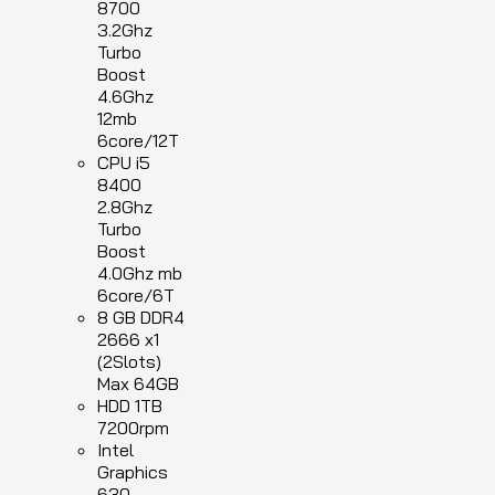
8700
3.2Ghz
Turbo
Boost
4.6Ghz
12mb
6core/12T
CPU i5
8400
2.8Ghz
Turbo
Boost
4.0Ghz mb
6core/6T
8 GB DDR4
2666 x1
(2Slots)
Max 64GB
HDD 1TB
7200rpm
Intel
Graphics
630