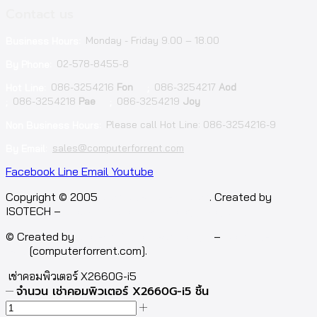
Contact us
Monday - Friday 9.00 – 18.00
Business Hours:
02-578-8455-8
By Phone:
086-3254216
Fon
086-3254217
Aod
Hot Line:
;
086-3254218
Pae
086-3254219
Joy
;
;
Please call Hot Line: 086-3254216-9
Non Business Hours:
sales@computerforrent.com
By Email:
Facebook
Line
Email
Youtube
Copyright © 2005
computerforrent.com
. Created by
ISOTECH –
Isotech Art of Technology Co.,Ltd.
© Created by
Isotech Art of Technology
–
Computer for
rent
[computerforrent.com].
เช่าคอมพิวเตอร์ X2660G-i5
จำนวน เช่าคอมพิวเตอร์ X2660G-i5 ชิ้น