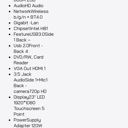
AudioHD Audio
NetworkWireless
b/g/n + BT4.0
Gigabit -Lan
ChipsetIntel H81
FeatureUSB3.0Side
1 Back –
Usb 2.0Front -
Back 4
DVD/RW, Card
Reader
VGA Out HDMI 1
3.5 Jack
AudioSide 1+Mic1
Back -
camera720p HD
Display23″ LED
1920*1080
Touchscreen 5
Point
PowerSupply
Adapter 120W