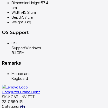
DimensionHeight57.4
cm
Width45.3 cm
Depth57 cm
Weight8 kg
OS Support
OS
SupportWindows
8.1 OEM
Remarks
Mouse and
Keyboard
SKU:
CAR-LNV-TCT-
23-C560-I5
Category:
เช่า