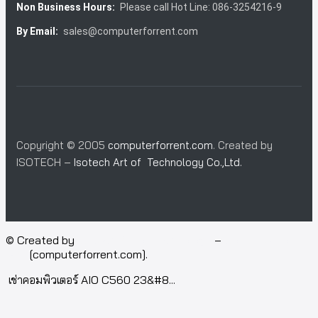
Non Business Hours:
Please call Hot Line: 086-3254216-9
By Email:
sales@computerforrent.com
Copyright © 2005
computerforrent.com
. Created by
ISOTECH –
Isotech Art of Technology Co.,Ltd.
© Created by
Isotech Art of Technology
–
Computer for
rent
[computerforrent.com].
เช่าคอมพิวเตอร์ AIO C560 23&#8...